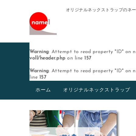
オリジナルネックストラップのネ
Warning
: Attempt to read property "ID" on n
voll/header.php
on line
157
Warning
: Attempt to read property "ID" on n
line
157
ホーム
オリジナルネックストラップ