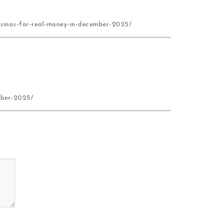
casinos-for-real-money-in-december-2025/
mber-2025/