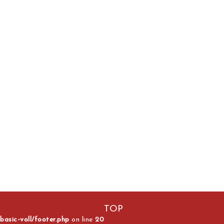
TOP
asic-voll/footer.php
on line
20