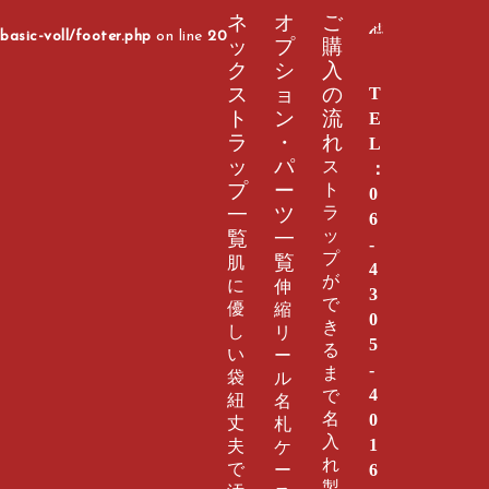
ネ
オ
ご
asic-voll/footer.php
on line
20
ッ
プ
購
ク
シ
入
T
ス
ョ
の
E
ト
ン
流
ラ
・
れ
L
ッ
パ
ス
：
プ
ー
ト
0
ラ
一
ツ
6
ッ
覧
一
-
プ
覧
肌
4
が
に
伸
3
で
優
縮
0
き
し
リ
5
る
い
ー
-
ま
袋
ル
4
で
紐
名
0
名
丈
札
入
1
夫
ケ
れ
6
で
ー
製