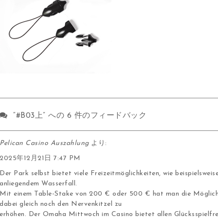
“#B03上” への 6 件のフィードバック
Pelican Casino Auszahlung
より:
2025年12月21日 7:47 PM
Der Park selbst bietet viele Freizeitmöglichkeiten, wie beispielswe
anliegendem Wasserfall.
Mit einem Table-Stake von 200 € oder 500 € hat man die Möglichke
dabei gleich noch den Nervenkitzel zu
erhöhen. Der Omaha Mittwoch im Casino bietet allen Glücksspielf