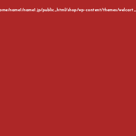
ome/name1/name1.jp/public_html/shop/wp-content/themes/welcart_b