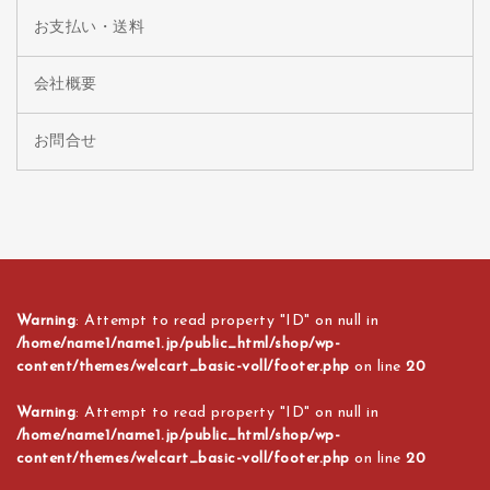
お支払い・送料
会社概要
お問合せ
Warning
: Attempt to read property "ID" on null in
/home/name1/name1.jp/public_html/shop/wp-
content/themes/welcart_basic-voll/footer.php
on line
20
Warning
: Attempt to read property "ID" on null in
/home/name1/name1.jp/public_html/shop/wp-
content/themes/welcart_basic-voll/footer.php
on line
20