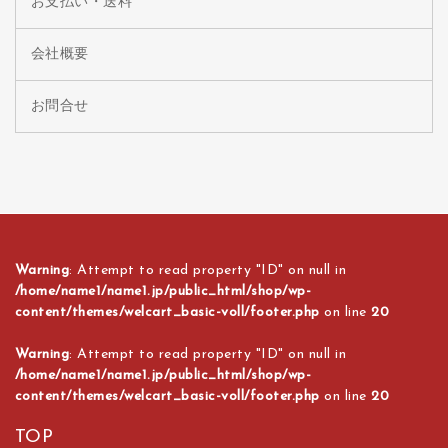
お支払い・送料
会社概要
お問合せ
Warning
: Attempt to read property "ID" on null in
/home/name1/name1.jp/public_html/shop/wp-
content/themes/welcart_basic-voll/footer.php
on line
20
Warning
: Attempt to read property "ID" on null in
/home/name1/name1.jp/public_html/shop/wp-
content/themes/welcart_basic-voll/footer.php
on line
20
TOP