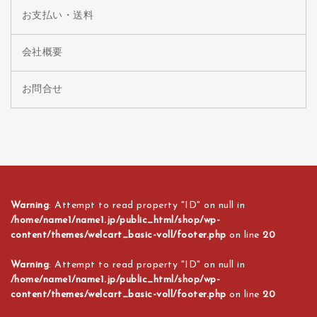
お支払い・送料
会社概要
お問合せ
Warning
: Attempt to read property "ID" on null in
/home/name1/name1.jp/public_html/shop/wp-
content/themes/welcart_basic-voll/footer.php
on line
20
Warning
: Attempt to read property "ID" on null in
/home/name1/name1.jp/public_html/shop/wp-
content/themes/welcart_basic-voll/footer.php
on line
20