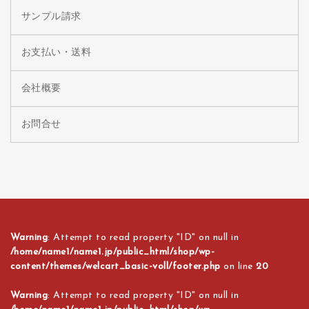
サンプル請求
お支払い・送料
会社概要
お問合せ
Warning
: Attempt to read property "ID" on null in
/home/name1/name1.jp/public_html/shop/wp-
content/themes/welcart_basic-voll/footer.php
on line
20
Warning
: Attempt to read property "ID" on null in