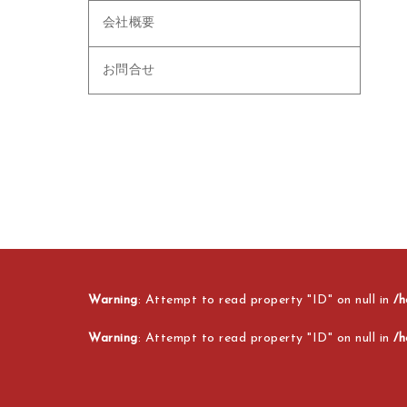
会社概要
お問合せ
Warning
: Attempt to read property "ID" on null in
/h
Warning
: Attempt to read property "ID" on null in
/h