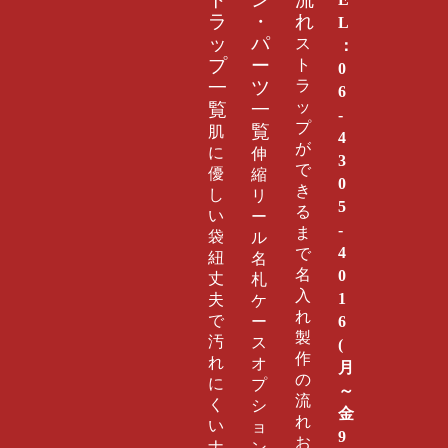
ト
ン
流
ラ
・
れ
L
ッ
パ
ス
：
プ
ー
ト
0
ラ
一
ツ
6
ッ
覧
一
-
プ
覧
肌
4
が
に
伸
3
で
優
縮
0
き
し
リ
5
る
い
ー
-
ま
袋
ル
4
で
紐
名
0
名
丈
札
入
1
夫
ケ
れ
6
で
ー
製
汚
ス
(
作
れ
オ
月
の
に
プ
～
流
く
シ
金
れ
い
ョ
9
お