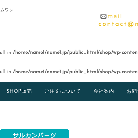
ームワン
ull in
/home/name1/name1.jp/public_html/shop/wp-content
ull in
/home/name1/name1.jp/public_html/shop/wp-content
SHOP販売
ご注文について
会社案内
お問