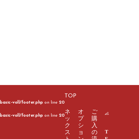
TOP
asic-voll/footer.php
on line
20
ネ
オ
ご
asic-voll/footer.php
on line
20
ッ
プ
購
ク
シ
入
T
ス
ョ
の
E