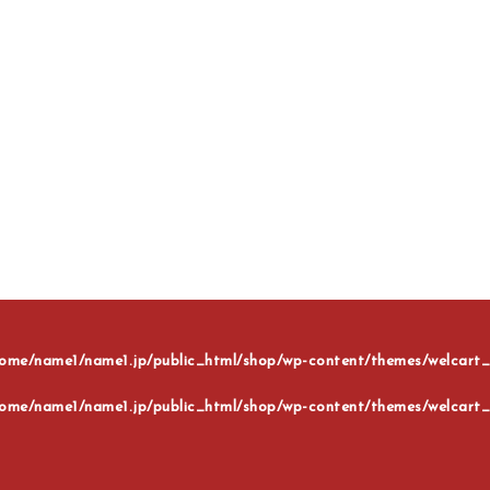
ome/name1/name1.jp/public_html/shop/wp-content/themes/welcart_b
ome/name1/name1.jp/public_html/shop/wp-content/themes/welcart_b