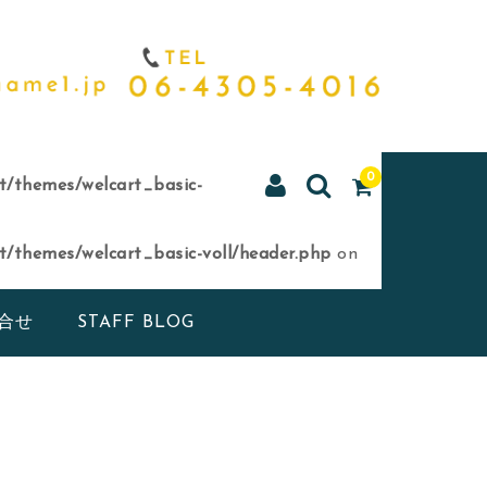
0
/themes/welcart_basic-
/themes/welcart_basic-voll/header.php
on
合せ
STAFF BLOG
op-in0