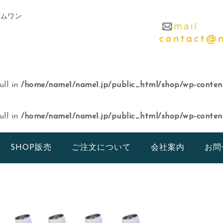
ームワン
ull in
/home/name1/name1.jp/public_html/shop/wp-content
ull in
/home/name1/name1.jp/public_html/shop/wp-content
SHOP販売
ご注文について
会社案内
お問