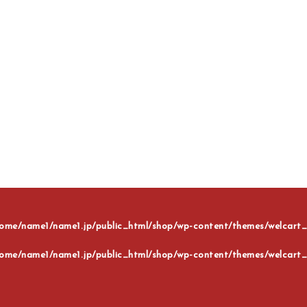
ome/name1/name1.jp/public_html/shop/wp-content/themes/welcart_b
ome/name1/name1.jp/public_html/shop/wp-content/themes/welcart_b