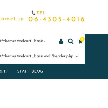
0
/themes/welcart_basic-
/themes/welcart_basic-voll/header.php
on
合せ
STAFF BLOG
幅比較