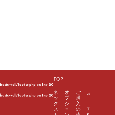
TOP
asic-voll/footer.php
on line
20
ネ
オ
ご
asic-voll/footer.php
on line
20
ッ
プ
購
ク
シ
入
T
ス
ョ
の
E