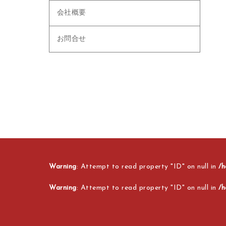
会社概要
お問合せ
Warning
: Attempt to read property "ID" on null in
/h
Warning
: Attempt to read property "ID" on null in
/h