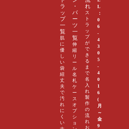
ト
ン
流
ラ
・
れ
L
ッ
パ
ス
：
プ
ー
ト
0
ラ
一
ツ
6
ッ
覧
一
-
プ
覧
肌
4
が
に
伸
3
で
優
縮
0
き
し
リ
5
る
い
ー
-
ま
袋
ル
4
で
紐
名
0
名
丈
札
入
1
夫
ケ
れ
6
で
ー
製
汚
ス
(
作
れ
オ
月
の
に
プ
～
流
く
シ
金
れ
い
ョ
9
お